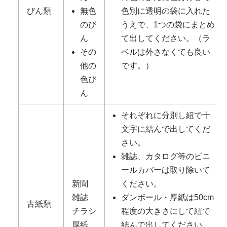
びん類
無色
色別に透明の袋に入れた
のび
うえで、1つの袋にまとめ
ん
て出してください。（ラ
その
ベルは外さなくても良い
他の
です。）
色び
ん
それぞれに分別し紐で十
文字に結んで出してくだ
さい。
雑誌、カタログ等のビニ
ールカバーは取り除いて
新聞
ください。
雑誌
ダンボール・厚紙は50cm
古紙類
チラシ
程度の大きさにして紐で
厚紙
結んで出してください