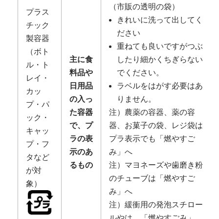
（市販の透明の袋）
プラス
きれいに洗って出してく
チック
ださい
製容器
重ねても良いですがつぶ
（ボト
主に食
したり細かくちぎらない
ル・ト
料品や
でください。
レイ・
日用品
ラベルをはがす必要はあ
カッ
の入っ
りません。
プ・パ
た容器
注）農薬の容器、薬の容
ック・
で、プ
器、お菓子の袋、レジ袋は
キャッ
ラの表
プラ表示でも「燃やすご
プ・フ
示のあ
み」へ
タなど
るもの
注）マヨネーズや歯磨き粉
が対
のチューブは「燃やすご
象）
み」へ
注）緩衝用の発泡スチロー
ルやは、「燃やすごみ」