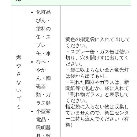
化粧品
びん・
塗料の
缶・ス
黄色の指定袋に入れて 出して
プレー
ください。
・スプレー缶・ガス缶は使い
缶・傘
燃
切り、穴を開けずに出してく
なべ・
ださい。
や
やか
・袋に収まらない傘と蛍光灯
さ
は袋から出ても可。
ん・陶
な
・割れた陶器やガラスは、新
磁器
聞紙等で包むか、袋に入れて
い
「割れ物ガラス」と表示して
類・ガ
ゴ
ください。
ラス類
指定袋に入らない物は収集し
ミ
小型家
ていませんので、衛生センタ
ーに持ち込んでください（有
電品・
料）
照明器
具・乾