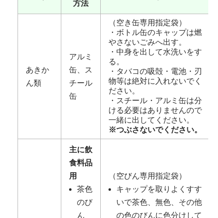
方法
（空き缶専用指定袋）
・ボトル缶のキャップは燃
やさないごみへ出す。
・中身を出して水洗いをす
アルミ
る。
あきか
缶、ス
・タバコの吸殻・電池・刃
物等は絶対に入れないでく
ん類
チール
ださい。
缶
・スチール・アルミ缶は分
ける必要はありませんので
一緒に出してください。
※つぶさないでください。
主に飲
食料品
用
（空びん専用指定袋）
茶色
キャップを取りよくすす
のび
いで茶色、無色、その他
ん
の色のびんに色分けして