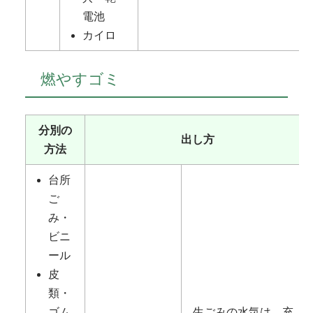
電池
カイロ
燃やすゴミ
分別の
出し方
方法
台所
ご
み・
ビニ
ール
皮
類・
ゴム
生ごみの水気は、充