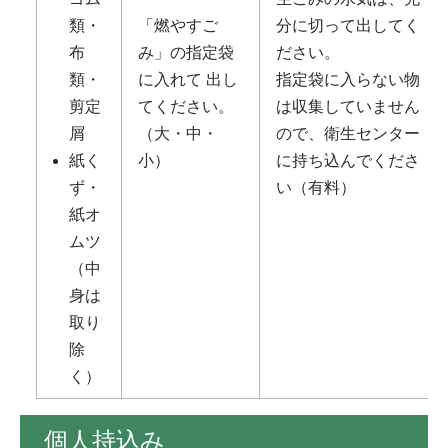
類・
「燃やすご
分に切って出してく
布
み」の指定袋
ださい。
類・
に入れて 出し
指定袋に入らない物
剪定
てください。
は収集していません
屑
（大・中・
ので、衛生センター
紙く
小）
に持ち込んでくださ
ず・
い（有料）
紙オ
ムツ
（中
身は
取り
除
く）
個人持込み