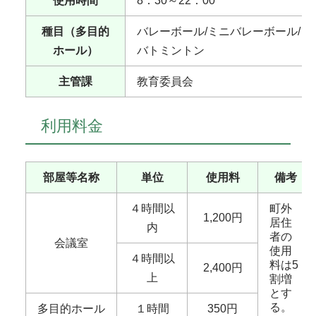
使用時間
8：30～22：00
種目（多目的
バレーボール/ミニバレーボール/
ホール）
バトミントン
主管課
教育委員会
利用料金
部屋等名称
単位
使用料
備考
４時間以
町外
1,200円
居住
内
者の
会議室
使用
４時間以
料は5
2,400円
上
割増
とす
る。
多目的ホール
１時間
350円