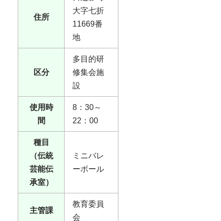
大字七折
住所
11669番
地
多目的研
区分
修集会施
設
使用時
8：30～
間
22：00
種目
（伝統
ミニバレ
芸能伝
ーボール
承室）
教育委員
主管課
会