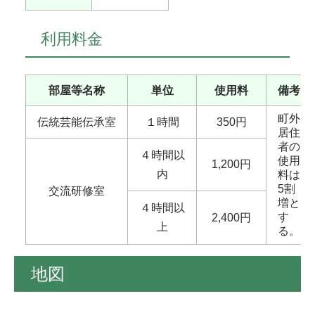
利用料金
部屋等名称
単位
使用料
備考
町外
伝統芸能伝承室
１時間
350円
居住
者の
４時間以
使用
1,200円
内
料は
5割
交流研修室
増と
４時間以
す
2,400円
上
る。
地図