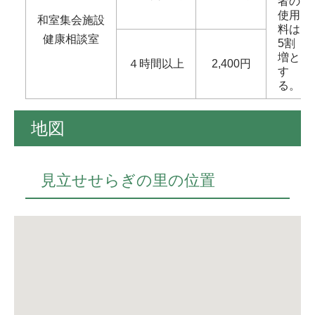
者の
使用
和室集会施設
料は
健康相談室
5割
増と
４時間以上
2,400円
す
る。
地図
見立せせらぎの里の位置