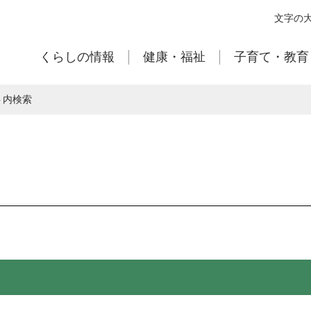
本
文字の
文
へ
くらしの情報
健康・福祉
子育て・教育
移
動
ト内検索