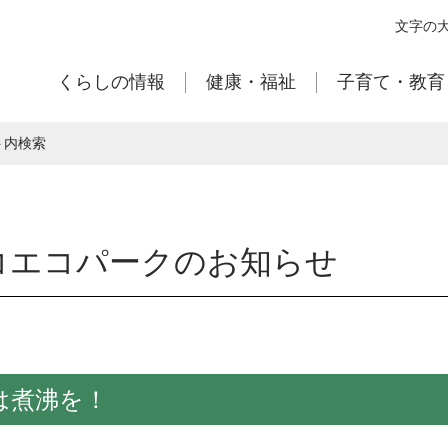
本
文字の
文
へ
くらしの情報
健康・福祉
子育て・教育
移
動
ト内検索
コエコパークのお知らせ
は煮沸を！