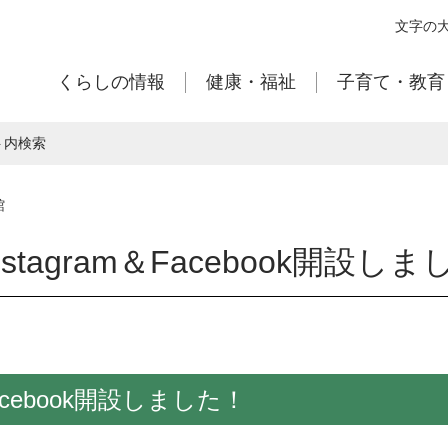
本
文字の
文
へ
くらしの情報
健康・福祉
子育て・教育
移
動
ト内検索
館
tagram＆Facebook開設しま
acebook開設しました！