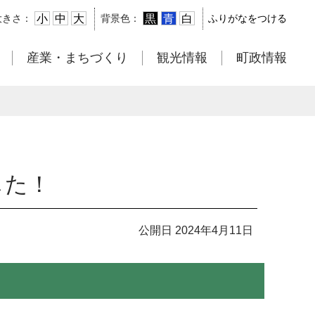
小
中
大
黒
青
白
大きさ：
背景色：
ふりがなをつける
産業・まちづくり
観光情報
町政情報
した！
公開日 2024年4月11日