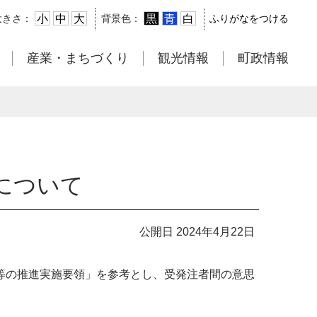
小
中
大
黒
青
白
大きさ：
背景色：
ふりがなをつける
産業・まちづくり
観光情報
町政情報
について
公開日 2024年4月22日
等の推進実施要領」を参考とし、受発注者間の意思