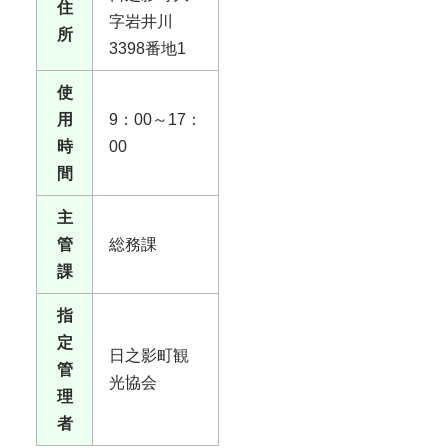
住
字岩井川
所
3398番地1
使
用
9：00～17：
時
00
間
主
管
総務課
課
指
定
日之影町観
管
光協会
理
者