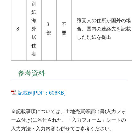
別
紙
海
譲受人の住所が国外の場
3
不
8
外
合、国内の連絡先を記載
部
要
居
した別紙を提出
住
者
参考資料
記載例[PDF：606KB]
※記載事項については、土地売買等届出書(入力フォ
ーム付き)に添付された、「入力フォーム」シートの
入力方法・入力内容も併せてご参考ください。