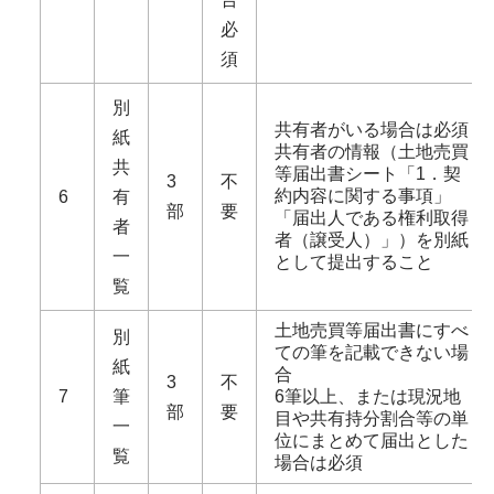
必
須
別
共有者がいる場合は必須
紙
共有者の情報（土地売買
共
等届出書シート「1．契
3
不
約内容に関する事項」
6
有
部
要
「届出人である権利取得
者
者（譲受人）」）を別紙
一
として提出すること
覧
土地売買等届出書にすべ
別
ての筆を記載できない場
紙
合
3
不
7
筆
6筆以上、または現況地
部
要
目や共有持分割合等の単
一
位にまとめて届出とした
覧
場合は必須