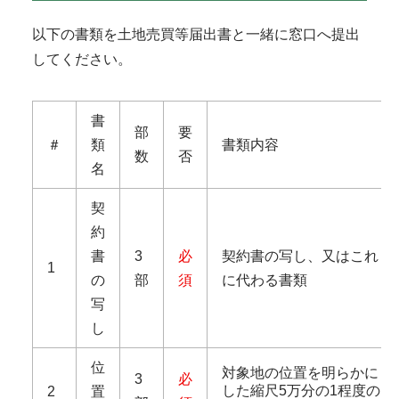
以下の書類を土地売買等届出書と一緒に窓口へ提出
してください。
書
部
要
＃
類
書類内容
数
否
名
契
約
書
3
必
契約書の写し、又はこれ
1
の
部
須
に代わる書類
写
し
位
対象地の位置を明らかに
3
必
した縮尺5万分の1程度の
2
置