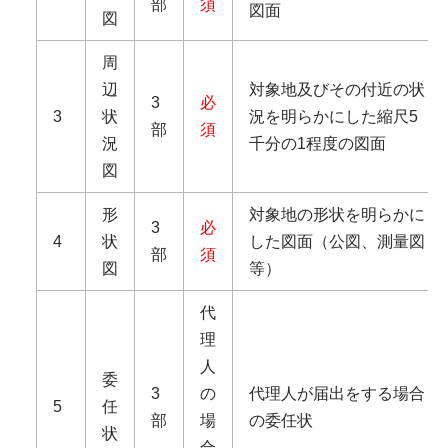
部
須
図面
図
周
辺
対象地及びその付近の状
3
必
3
状
況を明らかにした縮尺5
部
須
況
千分の1程度の図面
図
形
対象地の形状を明らかに
3
必
4
状
した図面（公図、測量図
部
須
図
等）
代
理
人
委
3
の
代理人が届出をする場合
5
任
部
場
の委任状
状
合