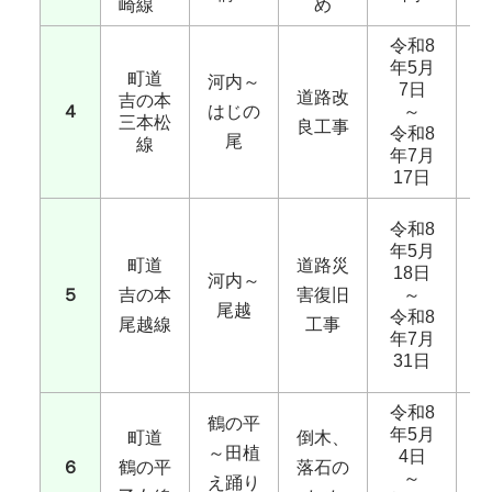
崎線
め
令和8
年5月
町道
河内～
7日
道路改
吉の本
全
４
はじの
～
三本松
良工事
令和8
尾
線
年7月
17日
時
令和8
年5月
町道
道路災
18日
河内～
1
５
吉の本
害復旧
～
尾越
令和8
尾越線
工事
年7月
以
31日
令和8
鶴の平
年5月
町道
倒木、
～田植
全
4日
６
鶴の平
落石の
～
え踊り