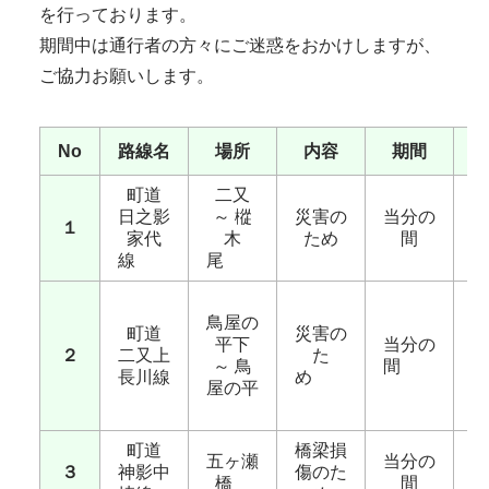
を行っております。
期間中は通行者の方々にご迷惑をおかけしますが、
ご協力お願いします。
No
路線名
場所
内容
期間
町道
二又
日之影
～ 樅
災害の
当分の
全
１
家代
木
ため
間
線
尾
鳥屋の
町道
災害の
平下
当分の
全
２
二又上
た
～ 鳥
間
長川線
め
屋の平
町道
橋梁損
五ヶ瀬
当分の
３
神影中
傷のた
橋
間