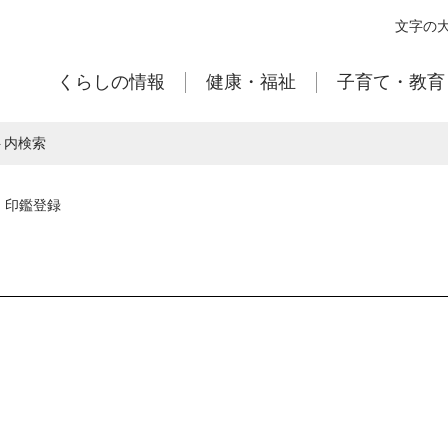
本
文字の
文
へ
くらしの情報
健康・福祉
子育て・教育
移
動
ト内検索
印鑑登録