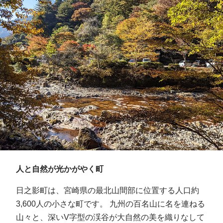
人と自然が光かがやく町
日之影町は、宮崎県の最北山間部に位置する人口約
3,600人の小さな町です。 九州の百名山に名を連ねる
山々と、深いV字型の渓谷が大自然の美を織りなして