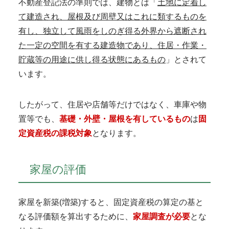
不動産登記法の準則では、建物とは「
土地に定着し
て建造され、屋根及び周壁又はこれに類するものを
有し、独立して風雨をしのぎ得る外界から遮断され
た一定の空間を有する建造物であり、住居・作業・
貯蔵等の用途に供し得る状態にあるもの
」とされて
います。
したがって、住居や店舗等だけではなく、車庫や物
置等でも、
基礎・外壁・屋根を有しているもの
は
固
定資産税の課税対象
となります。
家屋の評価
家屋を新築(増築)すると、固定資産税の算定の基と
なる評価額を算出するために、
家屋調査が必要
とな