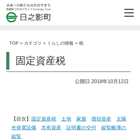
TOP
カテゴリ
くらしの情報
税
固定資産税
公開日 2018年10月12日
【目次】
固定資産税
土地
家屋
償却資産
太陽
光発電設備
共有資産
証明書の交付
縦覧帳簿の
縦覧