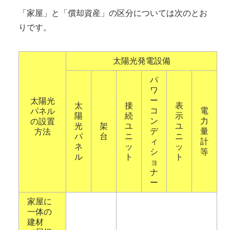
「家屋」と「償却資産」の区分については次のとお
りです。
太陽光発電設備
パ
ワ
ー
太陽光
太
接
表
コ
電
パネル
陽
続
示
ン
力
の設置
光
架
ユ
ユ
デ
量
方法
パ
台
ニ
ニ
ィ
計
ネ
ッ
ッ
シ
等
ル
ト
ト
ョ
ナ
ー
家屋に
一体の
建材