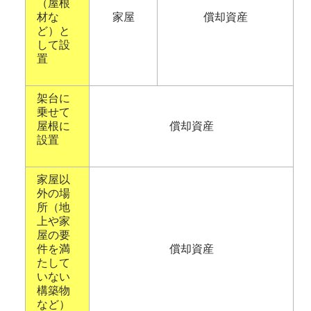
（屋根
材な
家屋
償却資産
ど）と
して設
置
架台に
乗せて
屋根に
償却資産
設置
家屋以
外の場
所（地
上や家
屋の要
件を満
償却資産
たして
いない
構築物
など）