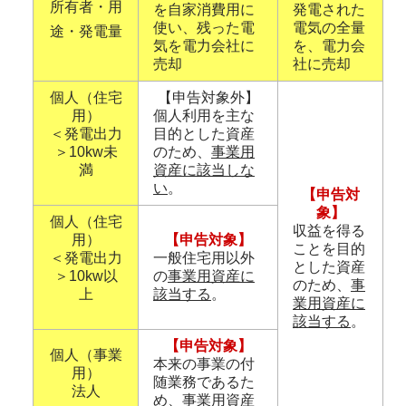
所有者・用
を自家消費用に
発電された
使い、残った電
電気の全量
途・発電量
気を電力会社に
を、電力会
売却
社に売却
個人（住宅
【申告対象外】
用）
個人利用を主な
＜発電出力
目的とした資産
＞10kw未
のため、
事業用
満
資産に該当しな
い
。
【申告対
象】
個人（住宅
収益を得る
用）
【申告対象】
ことを目的
＜発電出力
一般住宅用以外
とした資産
＞10kw以
の
事業用資産に
のため、
事
上
該当する
。
業用資産に
該当する
。
【申告対象】
個人（事業
本来の事業の付
用）
随業務であるた
法人
め、
事業用資産