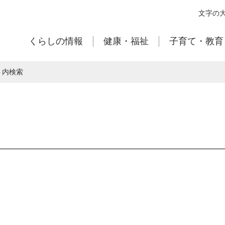
本
文字の
文
へ
くらしの情報
健康・福祉
子育て・教育
移
動
ト内検索